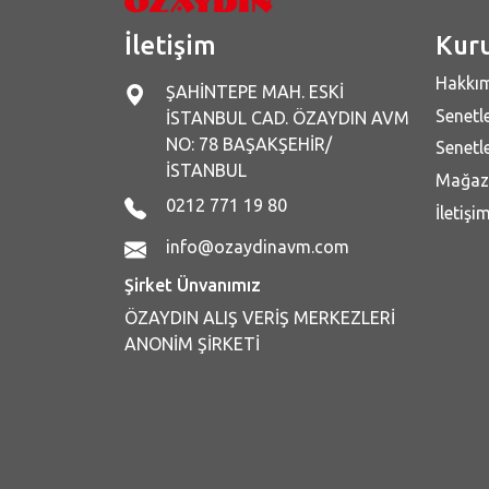
İletişim
Kur
Hakkı
ŞAHİNTEPE MAH. ESKİ
Senetle
İSTANBUL CAD. ÖZAYDIN AVM
NO: 78 BAŞAKŞEHİR/
Senetle
İSTANBUL
Mağaz
0212 771 19 80
İletişi
info@ozaydinavm.com
Şirket Ünvanımız
ÖZAYDIN ALIŞ VERİŞ MERKEZLERİ
ANONİM ŞİRKETİ