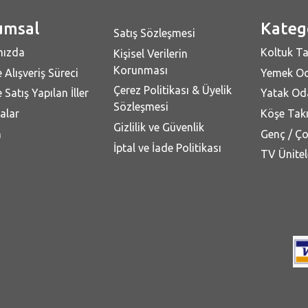
umsal
Kateg
Satış Sözleşmesi
mızda
Koltuk Ta
Kişisel Verilerin
Korunması
 Alışveriş Süreci
Yemek Od
Çerez Politikası & Üyelik
 Satış Yapılan İller
Yatak Oda
Sözleşmesi
alar
Köşe Takı
Gizlilik ve Güvenlik
m
Genç / Ç
İptal ve İade Politikası
TV Ünitel