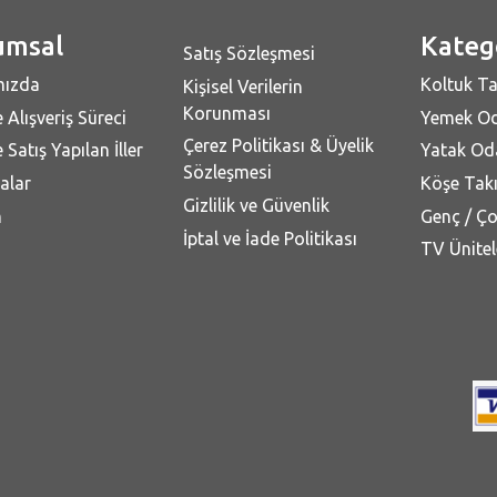
umsal
Kateg
Satış Sözleşmesi
mızda
Koltuk Ta
Kişisel Verilerin
Korunması
 Alışveriş Süreci
Yemek Od
Çerez Politikası & Üyelik
 Satış Yapılan İller
Yatak Oda
Sözleşmesi
alar
Köşe Takı
Gizlilik ve Güvenlik
m
Genç / Ç
İptal ve İade Politikası
TV Ünitel