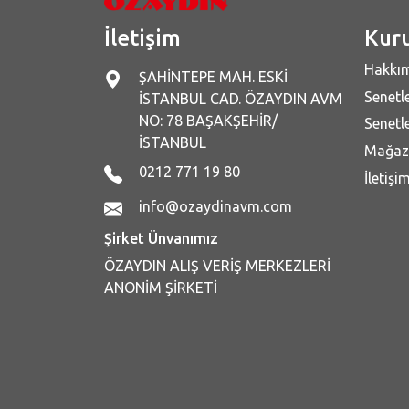
İletişim
Kur
Hakkı
ŞAHİNTEPE MAH. ESKİ
Senetle
İSTANBUL CAD. ÖZAYDIN AVM
NO: 78 BAŞAKŞEHİR/
Senetle
İSTANBUL
Mağaz
0212 771 19 80
İletişi
info@ozaydinavm.com
Şirket Ünvanımız
ÖZAYDIN ALIŞ VERİŞ MERKEZLERİ
ANONİM ŞİRKETİ